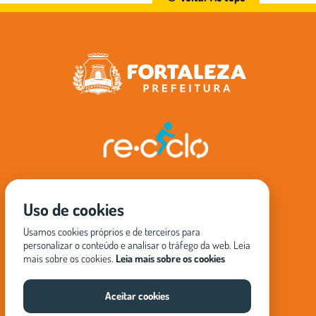
Pessoa
Início
Eventos
Uso de cookies
física
verde
O RE-
Pessoa
Usamos cookies próprios e de terceiros para
CICLO
Dúvidas
personalizar o conteúdo e analisar o tráfego da web. Leia
jurídica
Frequentes
mais sobre os cookies.
Leia mais sobre os cookies
Onde
Participe
atuamos
Fale
Política de
Aceitar cookies
conosco
Coleta
privacidade